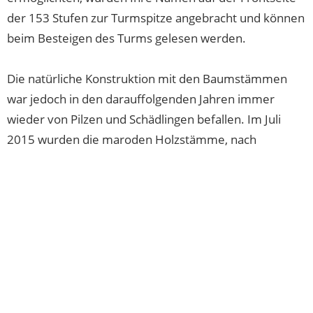
der 153 Stufen zur Turmspitze angebracht und können
beim Besteigen des Turms gelesen werden.
Die natürliche Konstruktion mit den Baumstämmen
war jedoch in den darauffolgenden Jahren immer
wieder von Pilzen und Schädlingen befallen. Im Juli
2015 wurden die maroden Holzstämme, nach
mehrmaligen Rettungsversuchen, letztendlich
entfernt.
Nach länger Unzugänglichkeit des Turms wurde er
schließlich 2017 durch das Kuratorium und den von
ihnen gesammelten Spenden erneuert. Die
Baumstämme wurden in diesem Schritt durch eine
verlässliche Stahlkonstruktion ersetzt. Die Kosten für
die Sanierung betrugen 192.000 Euro, dafür rechnet